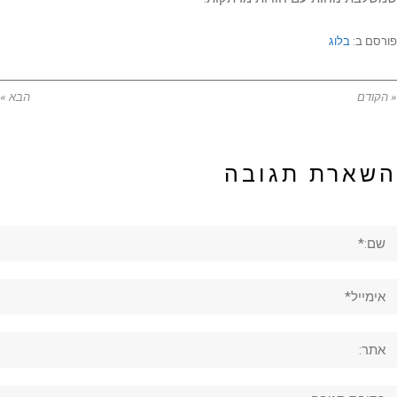
פורסם ב:
בלוג
« הקודם
הבא »
השארת תגובה
ם:*
ימייל*
תר:
גובה: