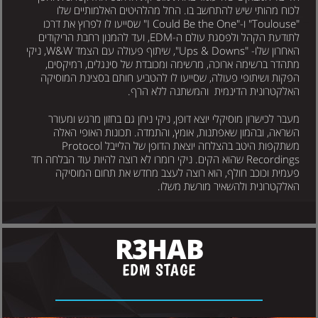
לכוח מהותי שיש להתחשב בו. החל מהלהיטים האלמותיים שלו
"Toulouse" ו-"I Could Be the One" שסייעו לו לפרוץ את דרכו
לתודעת הקהל ולפסגת עולם ה-EDM, ועד להמנון רחבת הריקודים
האחרון שלו- "Ups & Downs", שיתוף פעולה עם הצמד W&W, ניקי
מתהדר ברשימה ארוכה, מרשימה ומכובדת של סינגלים, רמיקסים,
הפקות ושיתופי פעולה, שסייעו לו להטביע חותם בסצינת המוסיקה
האלקטרונית הדינמית והמשתנה ללא הרף.
מעבר לכישרון מוסיקלי יוצא דופן, ניקי ניחן גם בחזון מרגש ומעורר
השראה, ובהמון שאפתנות, אומץ, והתמדה. תכונות האופי האלה
משתקפות היטב בהצלחה יוצאת הדופן של הלייבל Protocol
Recordings שהוא הקים. ניקי רומרו לא רוצה להיות עוד הבלחה חד
פעמית וכוכב חולף, הוא רוצה לעצב מחדש את תחום המוסיקה
האלקטרונית ולהשאיר מורשת משלו.
R3HAB
EDM STAGE