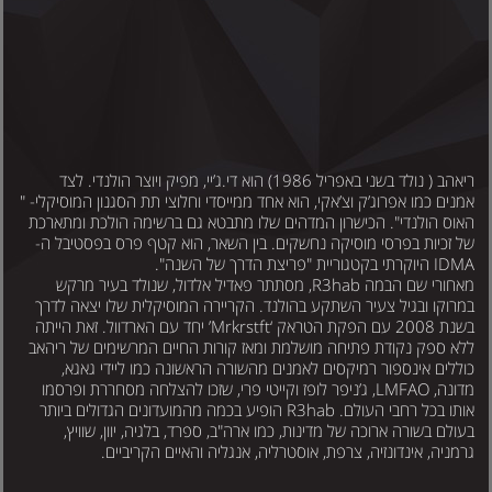
ריאהב ( נולד בשני באפריל 1986) הוא די.ג’יי, מפיק ויוצר הולנדי. לצד
מנים כמו אפרוג’ק וצ’אקי, הוא אחד ממייסדי וחלוצי תת הסגנון המוסיקלי- "
אוס הולנדי". הכישרון המדהים שלו מתבטא גם ברשימה הולכת ומתארכת
ל זכיות בפרסי מוסיקה נחשקים. בין השאר, הוא קטף פרס בפסטיבל ה-
ID היוקרתי בקטגוריית "פריצת הדרך של השנה".
מאחורי שם הבמה R3hab, מסתתר פאדיל אלדול, שנולד בעיר מרקש
מרוקו ובגיל צעיר השתקע בהולנד. הקריירה המוסיקלית שלו יצאה לדרך
בשנת 2008 עם הפקת הטראק ‘Mrkrstft’ יחד עם הארדוול. זאת הייתה
לא ספק נקודת פתיחה מושלמת ומאז קורות החיים המרשימים של ריהאב
וללים אינספור רמיקסים לאמנים מהשורה הראשונה כמו ליידי גאגא,
מדונה, LMFAO, ג’ניפר לופז וקייטי פרי, שזכו להצלחה מסחררת ופרסמו
אותו בכל רחבי העולם. R3hab הופיע בכמה מהמועדונים הגדולים ביותר
עולם בשורה ארוכה של מדינות, כמו ארה"ב, ספרד, בלגיה, יוון, שוויץ,
רמניה, אינדונזיה, צרפת, אוסטרליה, אנגליה והאיים הקריביים.