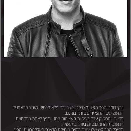
ניקי רומרו הפך מגאון מוסיקלי צעיר וילד פלא מבטיח לאחד מהאמנים
המשפיעים והמצליחים ביותר בזמננו.
הדי.ג’יי והמפיק עמד בציפיות העצומות ממנו והפך לאחת מהדמויות
החשובות והדומיננטיות ביותר בתעשייה.
הלייבל המבוקש שלו עומד בחזית מוסיקת הדאנס האלקטרונית והפך