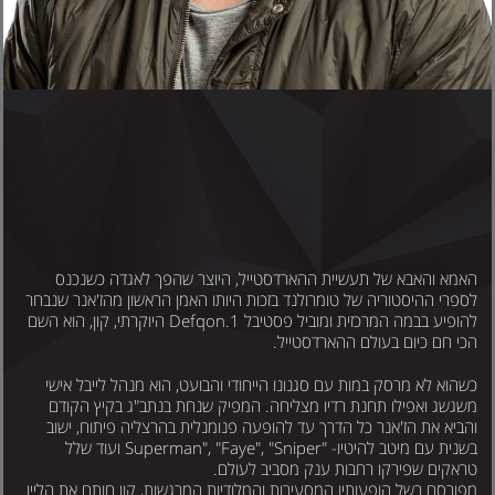
אמא והאבא של תעשיית ההארדסטייל, היוצר שהפך לאגדה כשנכנס
ספרי ההיסטוריה של טומרולנד בזכות היותו האמן הראשון מהז'אנר שנבחר
להופיע בבמה המרכזית ומוביל פסטיבל Defqon.1 היוקרתי, קון, הוא השם
כי חם כיום בעולם ההארדסטייל.
שהוא לא מרסק במות עם סגנונו הייחודי והבועט, הוא מנהל לייבל אישי
שגשג ואפילו תחנת רדיו מצליחה. המפיק שנחת בנתב"ג בקיץ הקודם
הביא את הז'אנר כל הדרך עד להופעה פנומנלית בהרצליה פיתוח, ישוב
בשנית עם מיטב להיטיו- "Superman", "Faye", "Sniper ועוד שלל
ראקים שפירקו רחבות ענק מסביב לעולם.
פורסם בשל הופעותיו המסעירות והמלודיות המרגשות, קון חותם את הליין