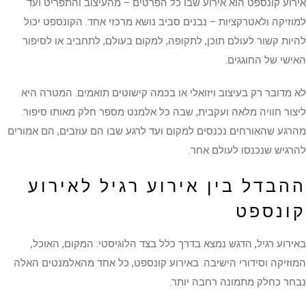
אירוע קונספט הוא אירוע שבו כל הפרטים – מהעיצוב והתפריט ועד
למוזיקה ולאטרקציות – נבנים סביב נושא מרכזי אחד. הקונספט יכול
להיות קשור לעולם תוכן, לתקופה, למקום בעולם, לתחביב או לסיפור
האישי של החוגגים.
לא מדובר רק בעיצוב ויזואלי או בכמה קישוטים תואמים. המטרה היא
ליצור חוויה מלאה ועקבית, שבה כל אלמנט מספר חלק מאותו סיפור.
מהרגע שהאורחים נכנסים למקום ועד לרגע שבו הם עוזבים, הם אמורים
להרגיש שנכנסו לעולם אחר.
ההבדל בין אירוע רגיל לאירוע
קונספט
באירוע רגיל, הדגש נמצא בדרך כלל בצד הלוגיסטי: המקום, האוכל,
המוזיקה וסידורי הישיבה. באירוע קונספט, כל אחד מהאלמנטים האלה
נבחר כחלק מתמונה רחבה יותר.