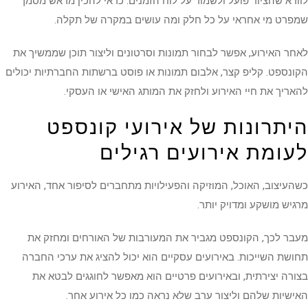
לוודא שהציוד פועל ולשמור על לוח הזמנים. כדאי להכין מראש מסמך
שמפרט מי אחראי על כל חלק ומה עושים במקרה של תקלה.
לאחר האירוע, אפשר לבחור תמונות וסרטונים וליצור תוכן שממשיך את
הקונספט. קליפ קצר, אלבום תמונות או פוסט ברשתות החברתיות יכולים
להאריך את חיי האירוע ולחזק את המותג האישי או העסקי.
היתרונות של אירועי קונספט
לעומת אירועים רגילים
כשהעיצוב, האוכל, המוזיקה והפעילויות מתחברים לסיפור אחד, האירוע
מרגיש מושקע ומדויק יותר.
מעבר לכך, הקונספט מגביר את המעורבות של האורחים ומחזק את
תחושת השייכות. באירועים עסקיים הוא יכול להציג את ערכי החברה
בצורה יצירתית, ובאירועים פרטיים הוא מאפשר לחוגגים לבטא את
האישיות שלהם וליצור ערב שלא נראה כמו כל אירוע אחר.