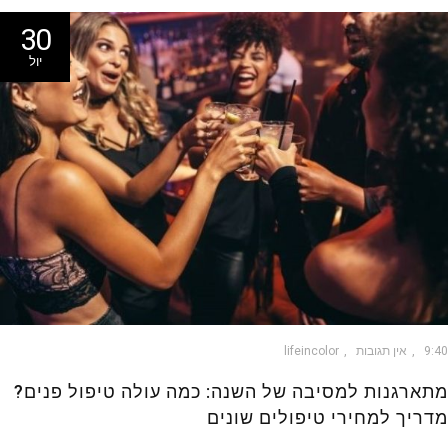
30
יול
9
אין תגובות
lifeincolor
ארגנות למסיבה של השנה: כמה עולה טיפול פנים?
ריך למחירי טיפולים שונים